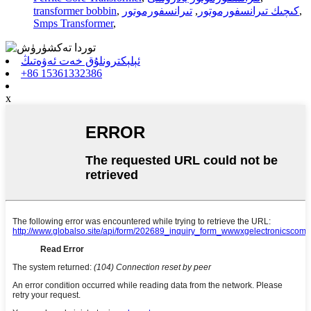
,
كىچىك تىرانسفورموتور
,
تىرانسفورموتور
,
transformer bobbin
Smps Transformer
,
ئېلېكترونلۇق خەت ئەۋەتىڭ
+86 15361332386
x