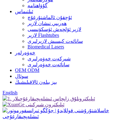
گۇۋاھنامە
ئىلتىماس
ئۇچقۇن ئالماشتۇرغۇچ
ھەربىي نىشان لازېر
لازېر ئۆلچەش ئۈسكۈنىسى
لازېر Flashtubes
سانائەت كېسىش لازېرلىرى
Biomedical Lasers
خەۋەرلەر
شىركەت خەۋەرلىرى
سانائەت خەۋەرلىرى
OEM ODM
سوئال
بىز بىلەن ئالاقىلىشىڭ
English