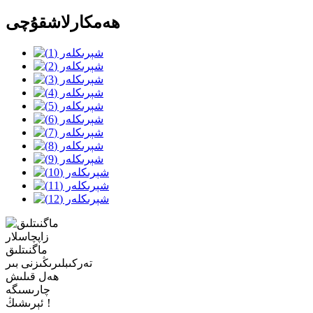
ھەمكارلاشقۇچى
ماگنىتلىق
تەركىبلىرىڭىزنى بىر
ھەل قىلىش
چارىسىگە
ئېرىشىڭ！