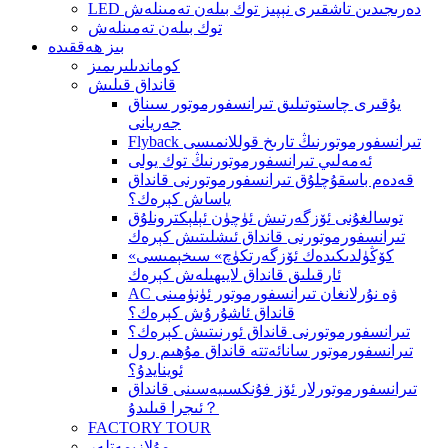
LED دەرىجىدىن تاشقىرى نېپىز توك بىلەن تەمىنلەش
توك بىلەن تەمىنلەش
بىز ھەققىدە
كوماندىلىرىمىز
قانداق قىلىش
يۇقىرى چاستوتىلىق تىرانسفورموتور سىناق
جەريانى
Flyback تىرانسفورموتورنىڭ تارىخ قوللانمىسى
ئەمەلىي تىرانسفورموتورنىڭ توك يولى
قەدەم باسقۇچلۇق تىرانسفورموتورنى قانداق
ياساش كېرەك؟
توسالغۇنى ئۆزگەرتىش ئۈچۈن ئېلېكترونلۇق
تىرانسفورموتورنى قانداق ئىشلىتىش كېرەك
«كۆڭۈلدىكىدەك ئۆزگەرتكۈچ» سىخېمىسى
ئارقىلىق قانداق لايىھىلەش كېرەك
AC ۋە نۇرلانغان تىرانسفورموتور ئۈنۈمىنى
قانداق ئاشۇرۇش كېرەك؟
تىرانسفورموتورنى قانداق ئورنىتىش كېرەك؟
تىرانسفورموتور سانائەتتە قانداق مۇھىم رول
ئوينايدۇ؟
تىرانسفورموتورلار ئۆز فۇنكسىيەسىنى قانداق
ئىجرا قىلىدۇ？
FACTORY TOUR
مۇلازىمەتلەر