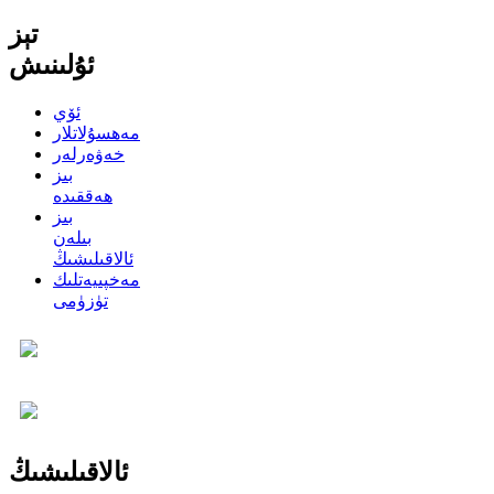
تېز
ئۇلىنىش
ئۆي
مەھسۇلاتلار
خەۋەرلەر
بىز
ھەققىدە
بىز
بىلەن
ئالاقىلىشىڭ
مەخپىيەتلىك
تۈزۈمى
ئالاقىلىشىڭ