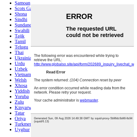
Samoan
Scots Gaelic
Shona
Sindhi
Sundanese
Swahili
Tajik
Tamil
Telugu
Thai
Ukrainian
Urdu
Uzbek
Vietnamese
Welsh
Xhosa
Yiddish
Yoruba
Zulu
Kinyarwanda
Tatar
Oriya
Turkmen
Uyghur