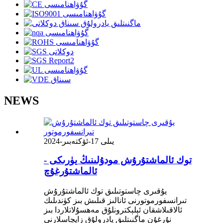
NEWS
2024-يىلى 17-ئۆكتەبىر
توك ئالماشتۇرۇش مودۇلىنىڭ يۈرىكى -
ئالماشتۇرغۇچ
يۇقىرى چاستوتىلىق توك ئالماشتۇرۇش
تىرانسفورموتورنى ئانالىز قىلىش بىز كۈندىلىك
ئالاقىلاشقان ئېلېكترونلۇق مەھسۇلاتلاردا بىز
نۇرغۇن ماگنىتلىق يادرولۇق زاپچاسلارنى