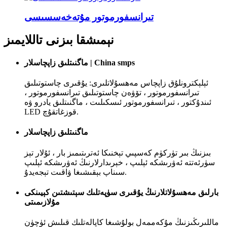
تىرانسفورموتور مۇتەخەسسىسى
نېمىشقا بىزنى تاللايمىز
ماگنىتلىق زاپچاسلار | China smps
ئېلېكترونلۇق زاپچاس مەھسۇلاتلىرى: يۇقىرى چاستوتىلىق
تىرانسفورموتور ، تۆۋەن چاستوتىلىق تىرانسفورموتور ،
ئىندۇكتور ، تىرانسفورموتور ئىسكىلىت ، ماگنىتلىق يادرو ۋە
LED قوزغاتقۇچ.
ماگنىتلىق زاپچاسلار
بىزنىڭ بىر تۈركۈم كەسپىي تېخنىكا ئەترىتىمىز بار ، ئۇلار تېز
سۈرئەتتە ئەۋرىشكە ئېلىپ ، خېرىدارلارنىڭ ئەۋرىشكە ئېلىپ
سىناپ بېقىشىغا ۋاقىت تېجەيدۇ.
بارلىق مەھسۇلاتلارنىڭ يۇقىرى سۈپەتلىك سېتىشتىن كېيىنكى
مۇلازىمىتى
ماللىرىڭىزنىڭ مۇكەممەل بولۇشىغا كاپالەتلىك قىلىش ئۈچۈن