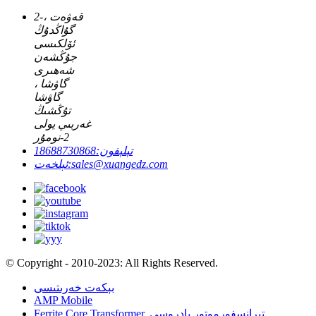
2-قەۋەت ،
گۇاڭدۇڭ
ئۆلكىسى
جۇڭشەن
شەھىرى
گاۋشا ،
گاۋشا
تۇڭشىڭ
غەربىي يولى
2-نومۇر
تېلېفون:
18688730868
sales@xuangedz.com
ئېلخەت:
© Copyright - 2010-2023: All Rights Reserved.
بېكەت خەرىتىسى
AMP Mobile
,
تىرانسفورموتور يادروسى
,
Ferrite Core Transformer