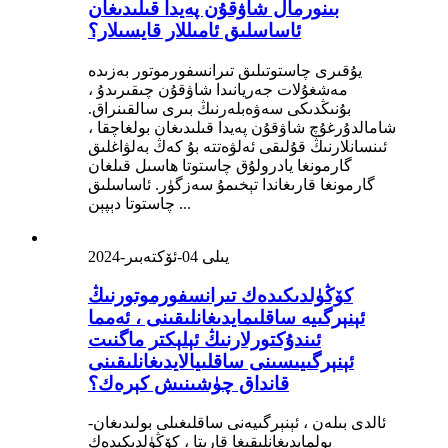
بىنورمال شاۋقۇن پەيدا قىلىدىغان
ئاساسلىق ئامىللار قايسىلار؟
يۇقىرى چاستوتىلىق تىرانسفورموتور بەزىدە
مەشغۇلات جەريانىدا شاۋقۇن چىقىرىدۇ ،
بۇنىڭدىكى سەۋەبلەرنىڭ بىرى سالقىنراق.
شامالدۇرغۇچ شاۋقۇن پەيدا قىلىدىغان بولغاچقا ،
ئىنسانلارنىڭ قۇلىقى ئەلۋەتتە بۇ كەڭ بەلۋاغلىق
گارمونغا يادرولۇق چاستوتا ھاسىل قىلغان
گارمونغا قارىغاندا تېخىمۇ سەزگۈر. ئاساسلىق
چاستوتا دېپېن ...
2024-يىلى 04-ئۆكتەبىر
كۆڭۈلدىكىدەك تىرانسفورموتورنىڭ
ئېنېرگىيە ساقلىمايدىغانلىقىنى ، ئەمما
ئىندۇكتورلارنىڭ ئېلېكتر ماگنىت
ئېنېرگىيىسىنى ساقلىيالايدىغانلىقىنى
قانداق چۈشىنىش كېرەك؟
ئالدى بىلەن ، ئېنېرگىيەنى ساقلىغىلى بولىدىغان-
بولمايدىغانلىقىغا قارىتا ، كۆڭۈلدىكىدەك