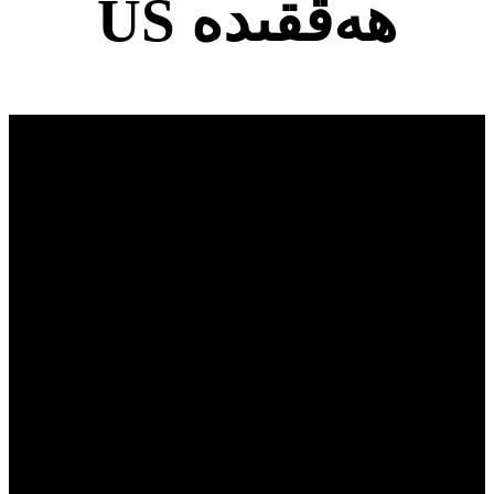
US ھەققىدە