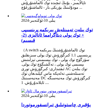
تاپالايمىز ، بۇنىڭ ئىچىدە توك ئالماشتۇرۇش
مودۇلىنىڭ يۈرىكى بار - ئالماشتۇرغۇچ ...
2024-يىلى 10-ئۆكتەبىر
توك بىلەن تەمىنلەش بىرىكمە پرىنسىپى
+ توك يولى دىئاگرامما ئانالىزى (2-
قىسىم)
（A switch توك ئالماشتۇرۇشنىڭ بىرىكمە
پرىنسىپى 1.1 كىرگۈزۈش توك يولى سىزىقلىق
سۈزگۈچ توك يولى ، توك بېسىمىنى تېزلىتىش
بېسىمى توك يولى ، تەڭشىگۈچ توك يولى.
ئىقتىدارى: كىرگۈزۈش تورى AC توك بىلەن
تەمىنلەشنى تەلەپكە ماس كېلىدىغان توك
مەنبەسىنىڭ DC كىرگۈزۈش توك مەنبەسىگە
ئايلاندۇرۇش. 1 ....
2024-يىلى 10-ئۆكتەبىر
يۇقىرى چاستوتىلىق تىرانسفورموتوردا