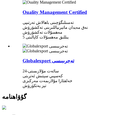
Ouality Management Certified
تەمىنلىگۈچىنى باھالاش تەرتىپى
نەق مەيدان ماتېرىياللىرىنى تەكشۈرۈش
مەھسۇلات تەكشۈرۈش
5 يىللىق مەھسۇلات كاپالىتى
Globalexport تەجرىبىسى
24-سائەت مۇلازىمىتى
كەسپىي سېتىش ئەترىتى
خەلقئارا مۇلازىمەت مەركىزى
تېز يەتكۈزۈش
گۇۋاھنامە