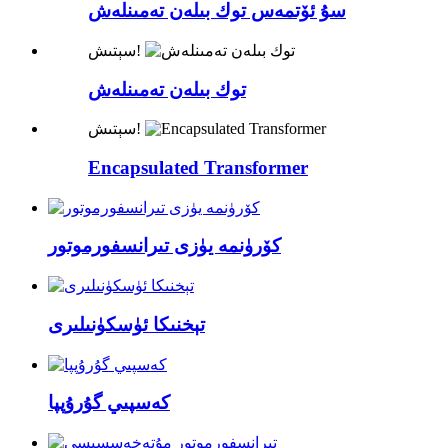
سۇ ئۆتمەس توك بىلەن تەمىنلەش
سېتىش!
توك بىلەن تەمىنلەش
سېتىش!
Encapsulated Transformer
كۆرۈنمە يۈزى تىرانسفورموتور
تېخنىكا ئۈسكۈنىلىرى
كەسپىي گۇرۇپپا