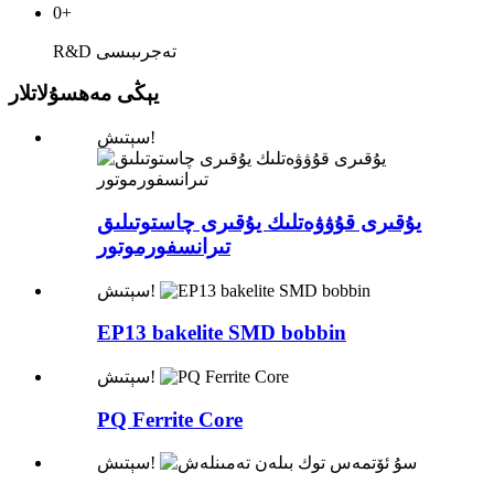
0
+
R&D تەجرىبىسى
يېڭى مەھسۇلاتلار
سېتىش!
يۇقىرى قۇۋۋەتلىك يۇقىرى چاستوتىلىق
تىرانسفورموتور
سېتىش!
EP13 bakelite SMD bobbin
سېتىش!
PQ Ferrite Core
سېتىش!