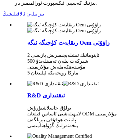
بىزنىڭ كەسپىي ئېكسپورت ئورالمىمىز بار.
بىز بىلەن ئالاقىلىشىڭ
رىقابەت كۈچىگە ئىگە Oem زاۋۇتى
2 ئاپتوماتىك ئىشلەپچىقىرىش بازىسى
500 شىركەت بىلەن تەمىنلەيدۇ
مۇستەھكەملەش مۇلازىمىتى
5 ماركا رويخەتكە ئېلىنغان
R&D ئىقتىدارى
تولۇق خاسلاشتۇرۇش
لايىھىلەشنى ئاساس قىلغان ODM مۇلازىمىتى
پاتېنت ھوقۇقى بېرىلگەن
بىخەتەرلىك گۇۋاھنامىسى