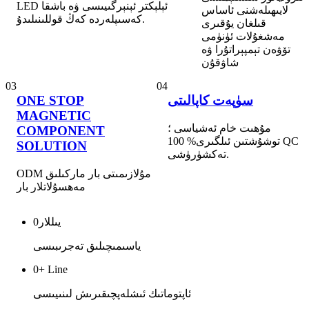
LED ئېلېكتر ئېنېرگىيىسى ۋە باشقا
لايىھىلەشنى ئاساس
كەسىپلەردە كەڭ قوللىنىلىدۇ.
قىلغان يۇقىرى
مەشغۇلات ئۈنۈمى
تۆۋەن تېمپېراتۇرا ۋە
شاۋقۇن
03
04
سۈپەت كاپالىتى
ONE STOP
MAGNETIC
مۇھىت خام ئەشياسى ؛
COMPONENT
توشۇشتىن ئىلگىرى% 100 QC
SOLUTION
تەكشۈرۈشى.
ODM مۇلازىمىتى بار ماركىلىق
مەھسۇلاتلار بار
يىللار
0
ياسىمىچىلىق تەجرىبىسى
0
+ Line
ئاپتوماتىك ئىشلەپچىقىرىش لىنىيىسى