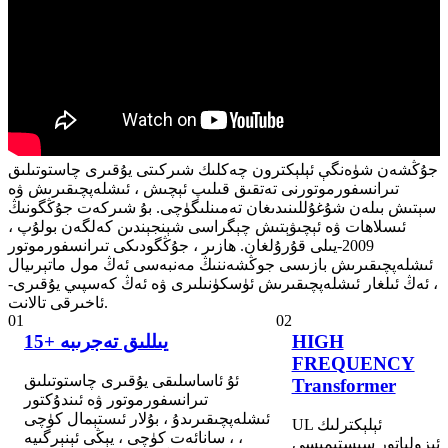
جۇڭشەن شۈەنگې ئېلېكترون چەكلىك شىركىتى يۇقىرى چاستوتىلىق
تىرانسفورموتورنى تەتقىق قىلىپ ئېچىش ، ئىشلەپچىقىرىش ۋە
سېتىش بىلەن شۇغۇللىنىدىغان تەمىنلىگۈچى. بۇ شىركەت جۇڭگونىڭ
ئىسلاھات ۋە ئېچىۋېتىش چېگراسى شېنجېندىن كەلگەن بولۇپ ،
2009-يىلى قۇرۇلغان. ھازىر ، جۇڭگودىكى تىرانسفورموتور
ئىشلەپچىقىرىش بازىسى جوڭشەننىڭ مەنبەسى ئەڭ مول ماتېرىيال
، ئەڭ ئىلغار ئىشلەپچىقىرىش ئۈسكۈنىلىرى ۋە ئەڭ كەسپىي يۇقىرى-
ئاخىرقى تالانت.
01
02
HIGH
15+ يىللىق تەجرىبە
FREQUENCY
ئۇ ئاساسلىقى يۇقىرى چاستوتىلىق
Transformer
تىرانسفورموتور ۋە ئىندۇكتور
ئىشلەپچىقىرىدۇ ، بۇلار ئىستېمال كۈچى
UL ئېلېكترلىك
، سانائەت كۈچى ، يېڭى ئېنېرگىيە ،
ئىزولياتور سىستېمىسى