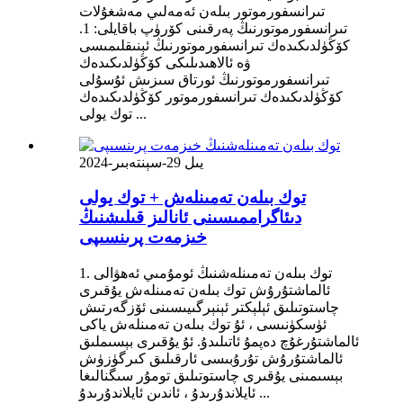
تىرانسفورموتور بىلەن ئەمەلىي مەشغۇلات
تىرانسفورموتورنىڭ پەرقىنى كۆرۈپ باقايلى: 1.
كۆڭۈلدىكىدەك تىرانسفورموتورنىڭ ئېنىقلىمىسى
ۋە ئالاھىدىلىكى كۆڭۈلدىكىدەك
تىرانسفورموتورنىڭ ئورتاق سىزىش ئۇسۇلى
كۆڭۈلدىكىدەك تىرانسفورموتور كۆڭۈلدىكىدەك
توك يولى ...
2024-يىل 29-سېنتەبىر
توك بىلەن تەمىنلەش + توك يولى
دىئاگراممىسىنى ئانالىز قىلىشنىڭ
خىزمەت پرىنسىپى
1. توك بىلەن تەمىنلەشنىڭ ئومۇمىي ئەھۋالى
ئالماشتۇرۇش توك بىلەن تەمىنلەش يۇقىرى
چاستوتىلىق ئېلېكتر ئېنېرگىيىسىنى ئۆزگەرتىش
ئۈسكۈنىسى ، ئۇ توك بىلەن تەمىنلەش ياكى
ئالماشتۇرغۇچ دەپمۇ ئاتىلىدۇ. ئۇ يۇقىرى بېسىملىق
ئالماشتۇرۇش تۇرۇبىسى ئارقىلىق كىرگۈزۈش
بېسىمىنى يۇقىرى چاستوتىلىق تومۇر سىگنالىغا
ئايلاندۇرىدۇ ، ئاندىن ئايلاندۇرىدۇ ...