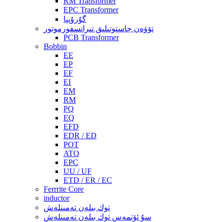
RM Transformer
EPC Transformer
گۇرۇپپا
تۆۋەن چاستوتىلىق تىرانسفورموتور
PCB Transformer
Bobbin
EE
EP
EF
EI
EM
RM
PQ
EQ
EFD
EDR / ED
POT
ATQ
EPC
UU / UF
ETD / ER / EC
Ferrrite Core
inductor
توك بىلەن تەمىنلەش
سۇ ئۆتمەس توك بىلەن تەمىنلەش