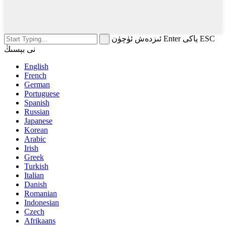
ئىزدەش ئۈچۈن Enter ياكى ESC
نى بېسىڭ
English
French
German
Portuguese
Spanish
Russian
Japanese
Korean
Arabic
Irish
Greek
Turkish
Italian
Danish
Romanian
Indonesian
Czech
Afrikaans