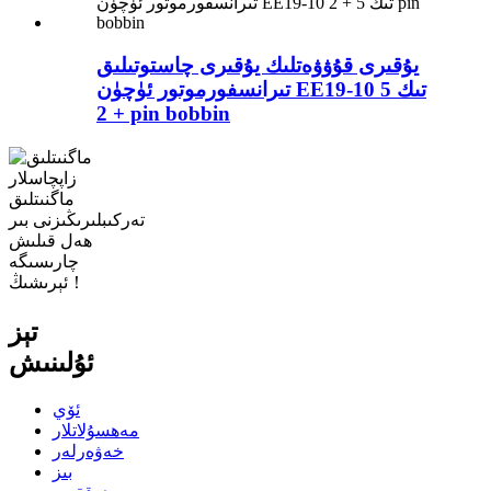
يۇقىرى قۇۋۋەتلىك يۇقىرى چاستوتىلىق
تىرانسفورموتور ئۈچۈن EE19-10 تىك 5
+ 2 pin bobbin
ماگنىتلىق
تەركىبلىرىڭىزنى بىر
ھەل قىلىش
چارىسىگە
ئېرىشىڭ！
تېز
ئۇلىنىش
ئۆي
مەھسۇلاتلار
خەۋەرلەر
بىز