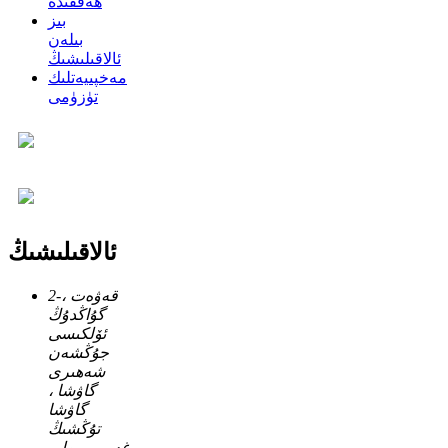
ھەققىدە
بىز
بىلەن
ئالاقىلىشىڭ
مەخپىيەتلىك
تۈزۈمى
ئالاقىلىشىڭ
2-قەۋەت ،
گۇاڭدۇڭ
ئۆلكىسى
جۇڭشەن
شەھىرى
گاۋشا ،
گاۋشا
تۇڭشىڭ
غەربىي يولى