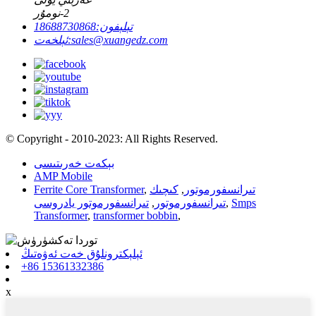
2-نومۇر
تېلېفون:
18688730868
sales@xuangedz.com
ئېلخەت:
© Copyright - 2010-2023: All Rights Reserved.
بېكەت خەرىتىسى
AMP Mobile
تىرانسفورموتور
,
كىچىك
,
Ferrite Core Transformer
Smps
,
تىرانسفورموتور
,
تىرانسفورموتور يادروسى
Transformer
,
transformer bobbin
,
ئېلېكترونلۇق خەت ئەۋەتىڭ
+86 15361332386
x