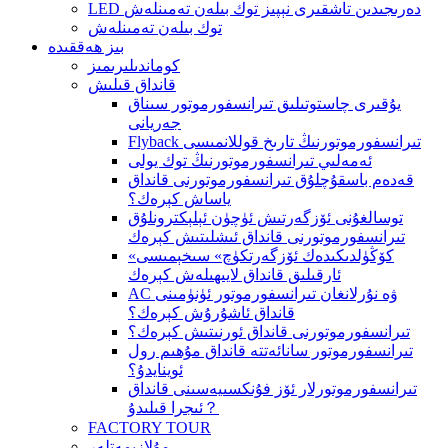
LED دەرىجىدىن تاشقىرى نېپىز توك بىلەن تەمىنلەش
توك بىلەن تەمىنلەش
بىز ھەققىدە
كوماندىلىرىمىز
قانداق قىلىش
يۇقىرى چاستوتىلىق تىرانسفورموتور سىناق
جەريانى
Flyback تىرانسفورموتورنىڭ تارىخ قوللانمىسى
ئەمەلىي تىرانسفورموتورنىڭ توك يولى
قەدەم باسقۇچلۇق تىرانسفورموتورنى قانداق
ياساش كېرەك؟
توسالغۇنى ئۆزگەرتىش ئۈچۈن ئېلېكترونلۇق
تىرانسفورموتورنى قانداق ئىشلىتىش كېرەك
«كۆڭۈلدىكىدەك ئۆزگەرتكۈچ» سىخېمىسى
ئارقىلىق قانداق لايىھىلەش كېرەك
AC ۋە نۇرلانغان تىرانسفورموتور ئۈنۈمىنى
قانداق ئاشۇرۇش كېرەك؟
تىرانسفورموتورنى قانداق ئورنىتىش كېرەك؟
تىرانسفورموتور سانائەتتە قانداق مۇھىم رول
ئوينايدۇ؟
تىرانسفورموتورلار ئۆز فۇنكسىيەسىنى قانداق
ئىجرا قىلىدۇ？
FACTORY TOUR
مۇلازىمەتلەر