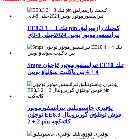
EE8.3 تىك 3 + 3 pin كىچىك رازمېرلىق
تىرانسفورموتور بوبىن 2024-يىلى 8-ئاي
Smps تىرانسفورموتور ئۈچۈن EE10 تىك
4 + 4 پىن باكلېت سۇلياۋ بوبىن
يۇقىرى چاستوتىلىق تىرانسفورموتور
ئۈچۈن EE8.3 قوش ئوقلۇق گورىزونتال
2 + 2 pin كاتەكچە