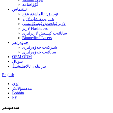
گۇۋاھنامە
ئىلتىماس
ئۇچقۇن ئالماشتۇرغۇچ
ھەربىي نىشان لازېر
لازېر ئۆلچەش ئۈسكۈنىسى
لازېر Flashtubes
سانائەت كېسىش لازېرلىرى
Biomedical Lasers
خەۋەرلەر
شىركەت خەۋەرلىرى
سانائەت خەۋەرلىرى
OEM ODM
سوئال
بىز بىلەن ئالاقىلىشىڭ
English
ئۆي
مەھسۇلاتلار
Bobbin
EE
سەھىپىلەر