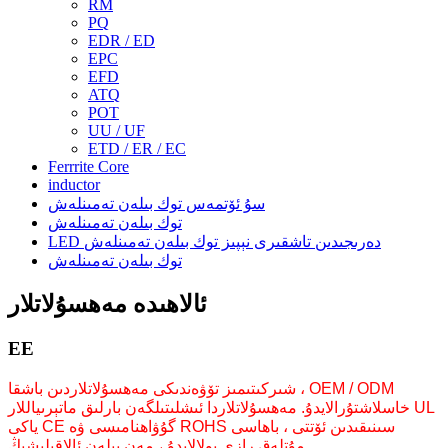
RM
PQ
EDR / ED
EPC
EFD
ATQ
POT
UU / UF
ETD / ER / EC
Ferrrite Core
inductor
سۇ ئۆتمەس توك بىلەن تەمىنلەش
توك بىلەن تەمىنلەش
LED دەرىجىدىن تاشقىرى نېپىز توك بىلەن تەمىنلەش
توك بىلەن تەمىنلەش
ئالاھىدە مەھسۇلاتلار
EE
شىركىتىمىز تۆۋەندىكى مەھسۇلاتلاردىن باشقا ، OEM / ODM
خاسلاشتۇرالايدۇ. مەھسۇلاتلاردا ئىشلىتىلگەن بارلىق ماتېرىياللار UL
ياكى CE گۇۋاھنامىسى ۋە ROHS سىنىقىدىن ئۆتتى ، باھاسى
مۇتلەق رازى بولالايدۇ ، مەن بىلەن ئالاقىلىشىڭ.