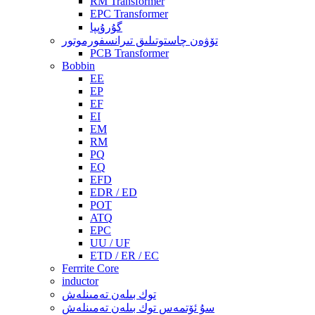
RM Transformer
EPC Transformer
گۇرۇپپا
تۆۋەن چاستوتىلىق تىرانسفورموتور
PCB Transformer
Bobbin
EE
EP
EF
EI
EM
RM
PQ
EQ
EFD
EDR / ED
POT
ATQ
EPC
UU / UF
ETD / ER / EC
Ferrrite Core
inductor
توك بىلەن تەمىنلەش
سۇ ئۆتمەس توك بىلەن تەمىنلەش